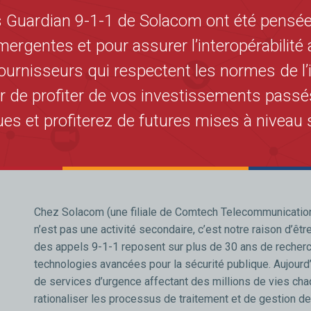
s Guardian 9-1-1 de Solacom ont été pensée
mergentes et pour assurer l’interopérabilit
ournisseurs qui respectent les normes de l’i
r de profiter de vos investissements pass
ues et profiterez de futures mises à niveau s
Chez Solacom (une filiale de Comtech Telecommunication
n’est pas une activité secondaire, c’est notre raison d’êt
des appels 9-1-1 reposent sur plus de 30 ans de recherch
technologies avancées pour la sécurité publique. Aujourd’
de services d’urgence affectant des millions de vies ch
rationaliser les processus de traitement et de gestion d