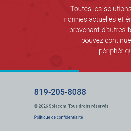
Toutes les solution
normes actuelles et é
provenant d’autres f
pouvez continue
périphériq
819-205-8088
© 2026 Solacom. Tous droits réservés.
Politique de confidentialité